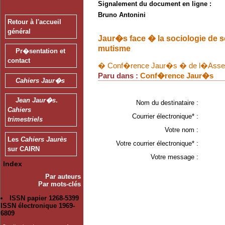
Signalement du document en ligne :
Bruno Antonini
Retour à l'accueil
général
Jaur�s face � la sociologie de s
mutisme
Pr�sentation et
contact
� Conf�rence Jaur�s � de l�Assem
Paru dans :
Conf�rence Jaur�s
Cahiers Jaur�s
Jean Jaur�s
.
Nom du destinataire :
Cahiers
Courrier électronique* :
trimestriels
Votre nom :
Les
Cahiers Jaurès
Votre courrier électronique* :
sur CAIRN
Votre message :
Index
Par auteurs
Par mots-clés
ISSN papier 1268-5399
ISSN électronique 1969-
6809