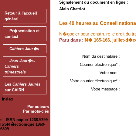
Signalement du document en ligne :
Alain Chatriot
Retour à l'accueil
général
Les 40 heures au Conseil natio
Pr�sentation et
N�gocier pour construire le droit du tra
contact
Paru dans :
N� 165-166, juillet-d�
Cahiers Jaur�s
Nom du destinataire :
Jean Jaur�s
.
Courrier électronique* :
Cahiers
trimestriels
Votre nom :
Votre courrier électronique* :
Les
Cahiers Jaurès
Votre message :
sur CAIRN
Index
Par auteurs
Par mots-clés
ISSN papier 1268-5399
ISSN électronique 1969-
6809