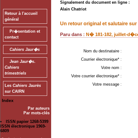
Signalement du document en ligne :
Alain Chatriot
Retour à l'accueil
général
Un retour original et salutaire su
Pr�sentation et
Paru dans :
N� 181-182, juillet-d�
contact
Cahiers Jaur�s
Nom du destinataire :
Courrier électronique* :
Jean Jaur�s
.
Cahiers
Votre nom :
trimestriels
Votre courrier électronique* :
Votre message :
Les
Cahiers Jaurès
sur CAIRN
Index
Par auteurs
Par mots-clés
ISSN papier 1268-5399
ISSN électronique 1969-
6809