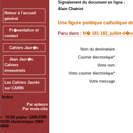
Signalement du document en ligne :
Alain Chatriot
Retour à l'accueil
général
Une figure politique catholique 
Pr�sentation et
Paru dans :
N� 181-182, juillet-d�
contact
Cahiers Jaur�s
Nom du destinataire :
Courrier électronique* :
Jean Jaur�s
.
Cahiers
Votre nom :
trimestriels
Votre courrier électronique* :
Votre message :
Les
Cahiers Jaurès
sur CAIRN
Index
Par auteurs
Par mots-clés
ISSN papier 1268-5399
ISSN électronique 1969-
6809