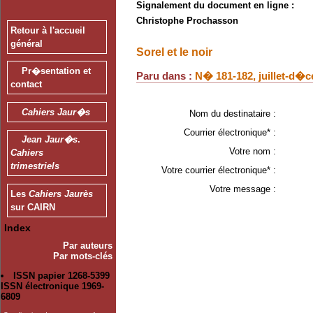
Signalement du document en ligne :
Christophe Prochasson
Retour à l'accueil
général
Sorel et le noir
Pr�sentation et
Paru dans :
N� 181-182, juillet-d�
contact
Cahiers Jaur�s
Nom du destinataire :
Courrier électronique* :
Jean Jaur�s
.
Votre nom :
Cahiers
trimestriels
Votre courrier électronique* :
Votre message :
Les
Cahiers Jaurès
sur CAIRN
Index
Par auteurs
Par mots-clés
ISSN papier 1268-5399
ISSN électronique 1969-
6809