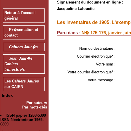
Signalement du document en ligne :
Jacqueline Lalouette
Retour à l'accueil
général
Les inventaires de 1905. L'exem
Pr�sentation et
Paru dans :
N� 175-176, janvier-jui
contact
Cahiers Jaur�s
Nom du destinataire :
Courrier électronique* :
Jean Jaur�s
.
Cahiers
Votre nom :
trimestriels
Votre courrier électronique* :
Votre message :
Les
Cahiers Jaurès
sur CAIRN
Index
Par auteurs
Par mots-clés
ISSN papier 1268-5399
ISSN électronique 1969-
6809