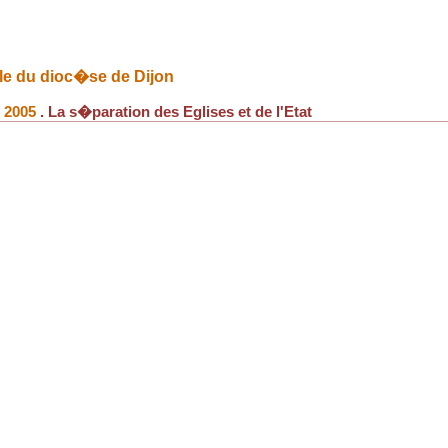
ple du dioc�se de Dijon
n 2005
. La s�paration des Eglises et de l'Etat