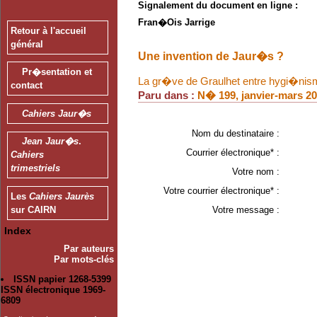
Signalement du document en ligne :
Fran�ois Jarrige
Retour à l'accueil
général
Une invention de Jaur�s ?
Pr�sentation et
La gr�ve de Graulhet entre hygi�ni
contact
Paru dans :
N� 199, janvier-mars 2
Cahiers Jaur�s
Nom du destinataire :
Jean Jaur�s
.
Courrier électronique* :
Cahiers
trimestriels
Votre nom :
Votre courrier électronique* :
Les
Cahiers Jaurès
Votre message :
sur CAIRN
Index
Par auteurs
Par mots-clés
ISSN papier 1268-5399
ISSN électronique 1969-
6809