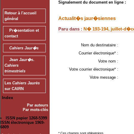
Signalement du document en ligne :
Retour à l'accueil
Actualit�s jaur�siennes
général
Paru dans :
N� 193-194, juillet-d�
Pr�sentation et
contact
Nom du destinataire :
Cahiers Jaur�s
Courrier électronique* :
Jean Jaur�s
.
Votre nom :
Cahiers
Votre courrier électronique* :
trimestriels
Votre message :
Les
Cahiers Jaurès
sur CAIRN
Index
Par auteurs
Par mots-clés
ISSN papier 1268-5399
ISSN électronique 1969-
6809
* Ces champs sont obligatoires