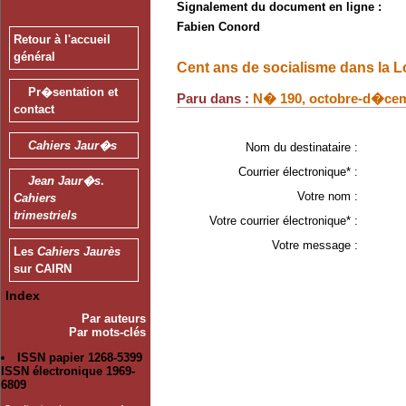
Signalement du document en ligne :
Fabien Conord
Retour à l'accueil
général
Cent ans de socialisme dans la L
Pr�sentation et
Paru dans :
N� 190, octobre-d�cem
contact
Cahiers Jaur�s
Nom du destinataire :
Courrier électronique* :
Jean Jaur�s
.
Votre nom :
Cahiers
trimestriels
Votre courrier électronique* :
Votre message :
Les
Cahiers Jaurès
sur CAIRN
Index
Par auteurs
Par mots-clés
ISSN papier 1268-5399
ISSN électronique 1969-
6809