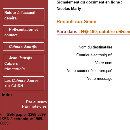
Signalement du document en ligne :
Nicolas Marty
Retour à l'accueil
général
Renault-sur-Seine
Pr�sentation et
Paru dans :
N� 190, octobre-d�cem
contact
Cahiers Jaur�s
Nom du destinataire :
Courrier électronique* :
Jean Jaur�s
.
Votre nom :
Cahiers
trimestriels
Votre courrier électronique* :
Votre message :
Les
Cahiers Jaurès
sur CAIRN
Index
Par auteurs
Par mots-clés
ISSN papier 1268-5399
ISSN électronique 1969-
6809