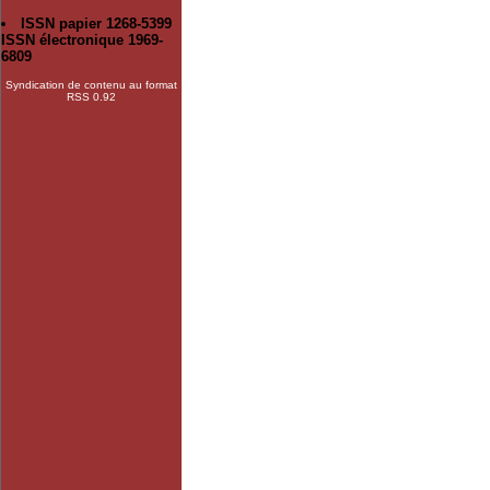
ISSN papier 1268-5399
ISSN électronique 1969-
6809
Syndication de contenu au format
RSS 0.92