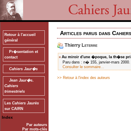
Articles parus dans Cahier
Retour à l'accueil
général
Thierry
Leterre
Pr�sentation et
Au miroir d'une �poque, la th�se pr
contact
Paru dans : n� 155, janvier-mars 2000. J
Consulter le sommaire...
Cahiers Jaur�s
>> Retour à l'index des auteurs
Jean Jaur�s
.
Cahiers
trimestriels
Les
Cahiers Jaurès
sur CAIRN
Index
Par auteurs
Par mots-clés