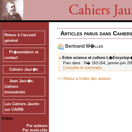
Articles parus dans Cahier
Retour à l'accueil
général
Bertrand
M�ller
Pr�sentation et
contact
Entre science et culture
L�
Encyclop�
Paru dans : N� 163-164, janvier-juin 2002
Consulter le sommaire...
Cahiers Jaur�s
>> Retour à l'index des auteurs
Jean Jaur�s
.
Cahiers
trimestriels
Les
Cahiers Jaurès
sur CAIRN
Index
Par auteurs
Par mots-clés