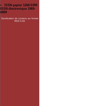
ISSN papier 1268-5399
ISSN électronique 1969-
6809
Syndication de contenu au format
RSS 0.92