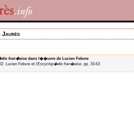
s Jaurès
die fran�aise
dans l��uvre de Lucien Febvre
. Lucien Febvre et l'
Encyclop�die fran�aise
. pp. 33-63