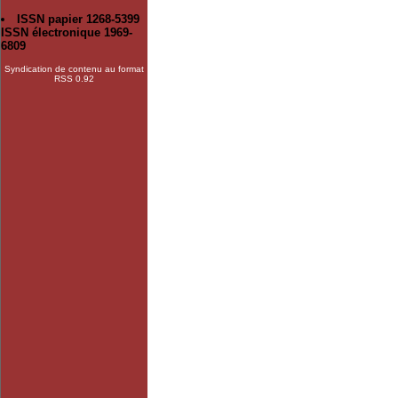
ISSN papier 1268-5399
ISSN électronique 1969-
6809
Syndication de contenu au format
RSS 0.92