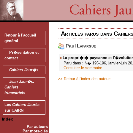
Articles parus dans Cahier
Retour à l'accueil
général
Paul
Lafargue
Pr�sentation et
La propri�t� paysanne et l'�voluti
contact
Paru dans : N� 195-196, janvier-juin 201
Consulter le sommaire...
Cahiers Jaur�s
>> Retour à l'index des auteurs
Jean Jaur�s
.
Cahiers
trimestriels
Les
Cahiers Jaurès
sur CAIRN
Index
Par auteurs
Par mots-clés