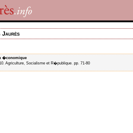
s Jaurès
on �conomique
0. Agriculture, Socialisme et R�publique. pp. 71-80