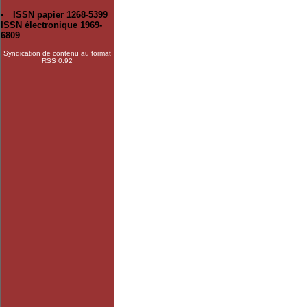
ISSN papier 1268-5399
ISSN électronique 1969-
6809
Syndication de contenu au format
RSS 0.92