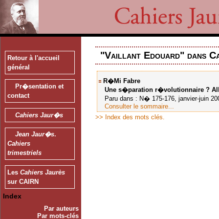
"Vaillant Edouard" dans Ca
Retour à l'accueil
général
R�mi Fabre
Pr�sentation et
Une s�paration r�volutionnaire ?
Al
contact
Paru dans : N� 175-176, janvier-juin 2005
Consulter le sommaire...
Cahiers Jaur�s
>> Index des mots clés.
Jean Jaur�s
.
Cahiers
trimestriels
Les
Cahiers Jaurès
sur CAIRN
Index
Par auteurs
Par mots-clés