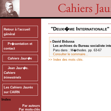
"Deuxi�me Internationale" 
Retour à l'accueil
général
David Bidussa
Pr�sentation et
Les archives du Bureau socialiste inte
contact
Paru dans : M�thodes. pp. 63-67
Consulter le sommaire...
Cahiers Jaur�s
>> Index des mots clés.
Jean Jaur�s
.
Cahiers
trimestriels
Les
Cahiers Jaurès
sur CAIRN
Index
Par auteurs
Par mots-clés