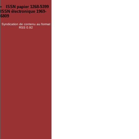
ISSN papier 1268-5399
ISSN électronique 1969-
6809
Syndication de contenu au format
RSS 0.92