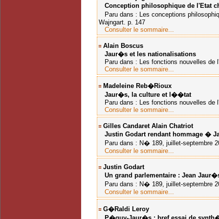
Conception philosophique de l'Etat ch
Paru dans : Les conceptions philosophiq
Wajngart. p. 147
Consulter le sommaire...
Alain Boscus
Jaur�s et les nationalisations
Paru dans : Les fonctions nouvelles de l'
Consulter le sommaire...
Madeleine Reb�rioux
Jaur�s, la culture et l��tat
Paru dans : Les fonctions nouvelles de l'
Consulter le sommaire...
Gilles Candaret Alain Chatriot
Justin Godart rendant hommage � J
Paru dans : N� 189, juillet-septembre 2
Consulter le sommaire...
Justin Godart
Un grand parlementaire : Jean Jaur�
Paru dans : N� 189, juillet-septembre 2
Consulter le sommaire...
G�raldi Leroy
P�guy-Jaur�s : bref essai de synth