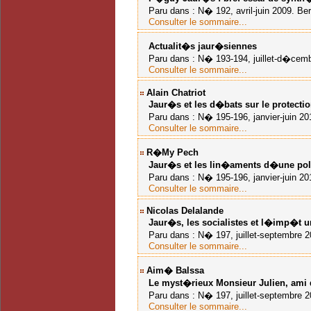
Paru dans : N� 192, avril-juin 2009. Ber
Consulter le sommaire...
Actualit�s jaur�siennes
Paru dans : N� 193-194, juillet-d�cembr
Consulter le sommaire...
Alain Chatriot
Jaur�s et les d�bats sur le protectio
Paru dans : N� 195-196, janvier-juin 201
Consulter le sommaire...
R�my Pech
Jaur�s et les lin�aments d�une politi
Paru dans : N� 195-196, janvier-juin 201
Consulter le sommaire...
Nicolas Delalande
Jaur�s, les socialistes et l�imp�t
u
Paru dans : N� 197, juillet-septembre 20
Consulter le sommaire...
Aim� Balssa
Le myst�rieux Monsieur Julien, ami
Paru dans : N� 197, juillet-septembre 20
Consulter le sommaire...