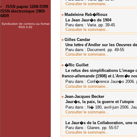
Consulter le sommaire...
ISSN papier 1268-5399
ISSN électronique 1969-
Madeleine Reb�rioux
6809
Le Jean Jaur�s de 1904
Syndication de contenu au format
Paru dans : Varia. pp. 39-45
RSS 0.92
Consulter le sommaire...
Gilles Candar
Une lettre d'Andler sur les
Oeuvres
de
Paru dans : Document. pp. 49-55
Consulter le sommaire...
�ric Guillet
Le refus des simplifications
L'image 
franco-allemande
(1908) et
L'Arm�e nou
Paru dans : Conf�rence Jaur�s 2006. p
Consulter le sommaire...
Jean-Jacques Becker
Jaur�s, la paix, la guerre et l'utopie
Paru dans : N� 180, avril-juin 2006. Jaur
Consulter le sommaire...
Le Jaur�s de la Collaboration, une r
Paru dans : Glanes. pp. 55-57
Consulter le sommaire...