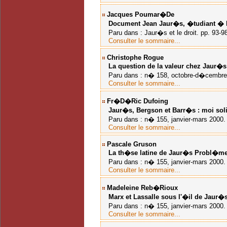
Jacques Poumar�de
Document
Jean Jaur�s, �tudiant � l
Paru dans : Jaur�s et le droit. pp. 93-9
Consulter le sommaire...
Christophe Rogue
La question de la valeur chez Jaur�s
Paru dans : n� 158, octobre-d�cembre 
Consulter le sommaire...
Fr�d�ric Dufoing
Jaur�s, Bergson et Barr�s : moi soli
Paru dans : n� 155, janvier-mars 2000. J
Consulter le sommaire...
Pascale Gruson
La th�se latine de Jaur�s
Probl�me
Paru dans : n� 155, janvier-mars 2000. J
Consulter le sommaire...
Madeleine Reb�rioux
Marx et Lassalle sous l'�il de Jaur�s
Paru dans : n� 155, janvier-mars 2000. J
Consulter le sommaire...