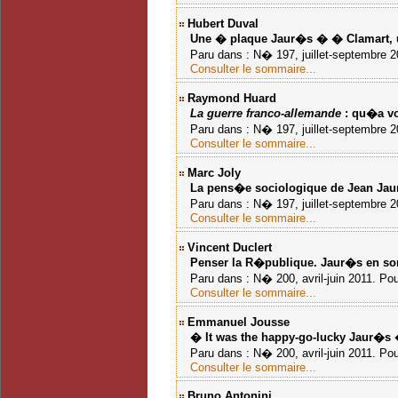
Hubert Duval
Une � plaque Jaur�s � � Clamart, un
Paru dans : N� 197, juillet-septembre 20
Consulter le sommaire...
Raymond Huard
La guerre franco-allemande
: qu�a v
Paru dans : N� 197, juillet-septembre 20
Consulter le sommaire...
Marc Joly
La pens�e sociologique de Jean Ja
Paru dans : N� 197, juillet-septembre 20
Consulter le sommaire...
Vincent Duclert
Penser la R�publique. Jaur�s en son
Paru dans : N� 200, avril-juin 2011. Pou
Consulter le sommaire...
Emmanuel Jousse
� It was the happy-go-lucky Jaur�s
Paru dans : N� 200, avril-juin 2011. Pou
Consulter le sommaire...
Bruno Antonini