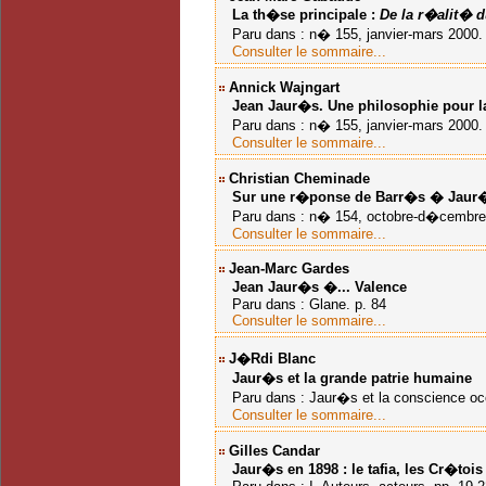
La th�se principale :
De la r�alit� 
Paru dans : n� 155, janvier-mars 2000. J
Consulter le sommaire...
Annick Wajngart
Jean Jaur�s. Une philosophie pour la
Paru dans : n� 155, janvier-mars 2000. J
Consulter le sommaire...
Christian Cheminade
Sur une r�ponse de Barr�s � Jaur
Paru dans : n� 154, octobre-d�cembre 1999
Consulter le sommaire...
Jean-Marc Gardes
Jean Jaur�s �... Valence
Paru dans : Glane. p. 84
Consulter le sommaire...
J�rdi Blanc
Jaur�s et la grande patrie humaine
Paru dans : Jaur�s et la conscience occ
Consulter le sommaire...
Gilles Candar
Jaur�s en 1898 : le tafia, les Cr�tois e