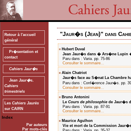
"Jaur�s (Jean)" dans Cahi
Retour à l'accueil
général
Hubert Duval
Pr�sentation et
Jean Jaur�s dans � Ars�ne Lupin 
contact
Paru dans : Varia. pp. 75-86
Consulter le sommaire...
Cahiers Jaur�s
Alain Chatriot
Jaur�s face au S�nat
La Chambre hau
Jean Jaur�s
.
Paru dans : Conf�rence Jaur�s. pp. 3
Cahiers
Consulter le sommaire...
trimestriels
Bruno Antonini
Le
Cours de philosophie
de Jaur�s d�
Les
Cahiers Jaurès
Paru dans : Varia. pp. 87-91
sur CAIRN
Consulter le sommaire...
Index
Maurice Agulhon
Par auteurs
Vie et mort de la Commission Jaur�
Par mots-clés
Paru dans : Varia. pp. 35-37