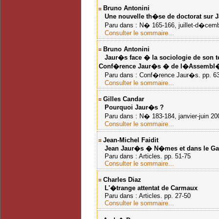
Bruno Antonini
Une nouvelle th�se de doctorat sur 
Paru dans : N� 165-166, juillet-d�cembre
Consulter le sommaire...
Bruno Antonini
Jaur�s face � la sociologie de son te
Conf�rence Jaur�s � de l�Assembl�
Paru dans : Conf�rence Jaur�s. pp. 6
Consulter le sommaire...
Gilles Candar
Pourquoi Jaur�s ?
Paru dans : N� 183-184, janvier-juin 200
Consulter le sommaire...
Jean-Michel Faidit
Jean Jaur�s � N�mes et dans le Ga
Paru dans : Articles. pp. 51-75
Consulter le sommaire...
Charles Diaz
L'�trange attentat de Carmaux
Paru dans : Articles. pp. 27-50
Consulter le sommaire...