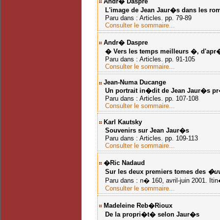
Andr� Daspre
L'image de Jean Jaur�s dans les roma
Paru dans : Articles. pp. 79-89
Consulter le sommaire...
Andr� Daspre
� Vers les temps meilleurs �, d'apr�
Paru dans : Articles. pp. 91-105
Consulter le sommaire...
Jean-Numa Ducange
Un portrait in�dit de Jean Jaur�s
pr
Paru dans : Articles. pp. 107-108
Consulter le sommaire...
Karl Kautsky
Souvenirs sur Jean Jaur�s
Paru dans : Articles. pp. 109-113
Consulter le sommaire...
�ric Nadaud
Sur les deux premiers tomes des
�uv
Paru dans : n� 160, avril-juin 2001. Itin
Consulter le sommaire...
Madeleine Reb�rioux
De la propri�t� selon Jaur�s