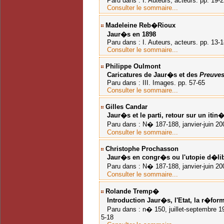
Paru dans : I. Auteurs, acteurs. pp. 19-2
Consulter le sommaire...
Madeleine Reb�rioux
Jaur�s en 1898
Paru dans : I. Auteurs, acteurs. pp. 13-1
Consulter le sommaire...
Philippe Oulmont
Caricatures de Jaur�s et des
Preuve
Paru dans : III. Images. pp. 57-65
Consulter le sommaire...
Gilles Candar
Jaur�s et le parti, retour sur un itin�
Paru dans : N� 187-188, janvier-juin 20
Consulter le sommaire...
Christophe Prochasson
Jaur�s en congr�s ou l'utopie d�li
Paru dans : N� 187-188, janvier-juin 20
Consulter le sommaire...
Rolande Tremp�
Introduction
Jaur�s, l'Etat, la r�for
Paru dans : n� 150, juillet-septembre 19
5-18