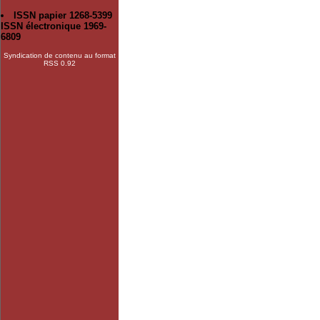
ISSN papier 1268-5399
ISSN électronique 1969-
6809
Syndication de contenu au format
RSS 0.92