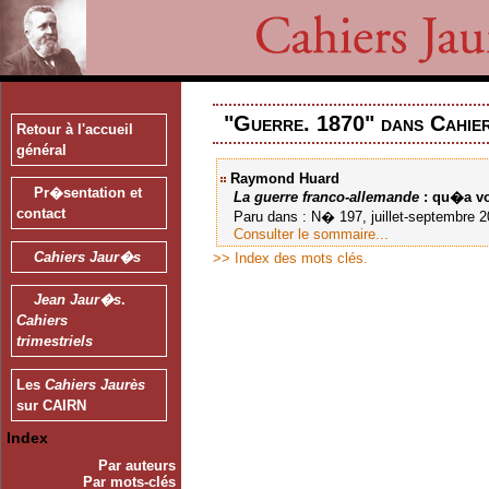
"Guerre. 1870" dans Cahie
Retour à l'accueil
général
Raymond Huard
Pr�sentation et
La guerre franco-allemande
: qu�a v
contact
Paru dans : N� 197, juillet-septembre 20
Consulter le sommaire...
Cahiers Jaur�s
>> Index des mots clés.
Jean Jaur�s
.
Cahiers
trimestriels
Les
Cahiers Jaurès
sur CAIRN
Index
Par auteurs
Par mots-clés