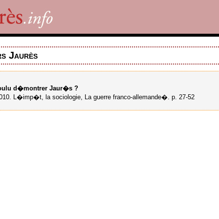
rs Jaurès
oulu d�montrer Jaur�s ?
10. L�imp�t, la sociologie, La guerre franco-allemande�. p. 27-52