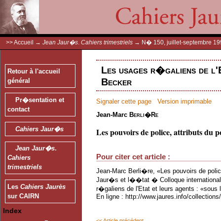
>>
Accueil
→
Jean Jaur�s
.
Cahiers trimestriels
→
N� 150, juillet-septembre 1
Les usages r�galiens de l'
Retour à l'accueil
Becker
général
Pr�sentation et
Signaler cette page
Version imprimable
contact
Jean-Marc
Berli�re
Cahiers Jaur�s
Les pouvoirs de police, attributs du p
Jean Jaur�s
.
Pour citer cet article :
Cahiers
trimestriels
Jean-Marc Berli�re, «Les pouvoirs de police
Jaur�s et l��tat � Colloque international
Les
Cahiers Jaurès
r�galiens de l'Etat et leurs agents : «sou
sur CAIRN
En ligne : http://www.jaures.info/collectio
Index
<< Article précédent