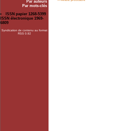
Par auteurs
Par mots-clés
ISSN papier 1268-5399
ISSN électronique 1969-
6809
Syndication de contenu au format
RSS 0.92