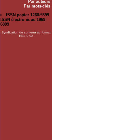
Par auteurs
Par mots-clés
ISSN papier 1268-5399
ISSN électronique 1969-
6809
Syndication de contenu au format
RSS 0.92