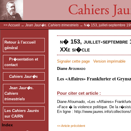
>>
Accueil
→
Jean Jaur�s
.
Cahiers trimestriels
→
N� 153, juillet-septembre 1
n� 153, juillet-septembre 
Retour à l'accueil
général
XXe si�cle
Pr�sentation et
Signaler cette page
Version imprimable
contact
Diane
Afoumado
Cahiers Jaur�s
Les «Affaires» Frankfurter et Gryns
Jean Jaur�s
.
Pour citer cet article :
Cahiers
trimestriels
Diane Afoumado, «Les «Affaires» Frankfurt
«Face � la violence politique. De la r�sis
Les
Cahiers Jaurès
En ligne : http://www.jaures.info/collectio
sur CAIRN
Index
<< Article précédent