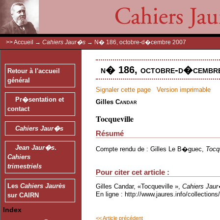
>>
Accueil
→
Cahiers Jaur�s
→
N� 186, octobre-d�cembre 2007
n� 186, octobre-d�cembre
Retour à l'accueil
général
Signaler cette page
Version imprimable
Pr�sentation et
Gilles
Candar
contact
Tocqueville
Cahiers Jaur�s
Résumé
Jean Jaur�s
.
Compte rendu de : Gilles Le B�guec,
Tocqu
Cahiers
trimestriels
Pour citer cet article :
Les
Cahiers Jaurès
Gilles Candar, «Tocqueville »,
Cahiers Jau
En ligne : http://www.jaures.info/collectio
sur CAIRN
Index
<< Article précédent