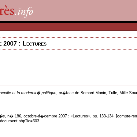
 2007 : Lectures
eville et la modernit� politique
, pr�face de Bernard Manin, Tulle, Mille Sou
r�s
, n� 186, octobre-d�cembre 2007 : «Lectures», pp. 133-134. [compte-ren
ns/document.php?id=603