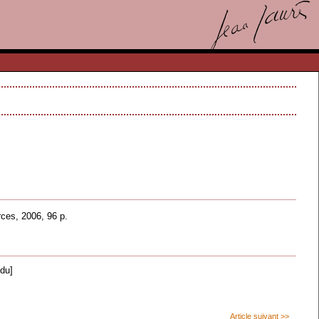
rces, 2006, 96 p.
du]
Article suivant >>