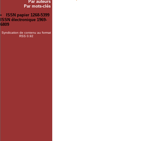
Par auteurs
Par mots-clés
ISSN papier 1268-5399
ISSN électronique 1969-
6809
Syndication de contenu au format
RSS 0.92