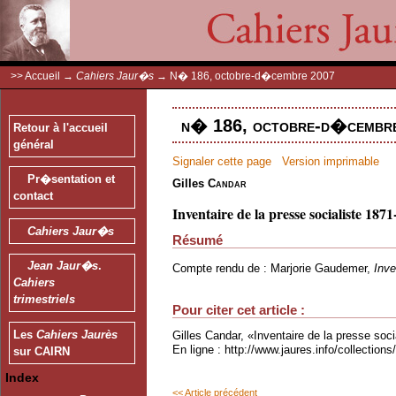
>>
Accueil
→
Cahiers Jaur�s
→
N� 186, octobre-d�cembre 2007
n� 186, octobre-d�cembre
Retour à l'accueil
général
Signaler cette page
Version imprimable
Pr�sentation et
Gilles
Candar
contact
Inventaire de la presse socialiste 187
Cahiers Jaur�s
Résumé
Jean Jaur�s
.
Compte rendu de : Marjorie Gaudemer,
Inve
Cahiers
trimestriels
Pour citer cet article :
Les
Cahiers Jaurès
Gilles Candar, «Inventaire de la presse soc
En ligne : http://www.jaures.info/collectio
sur CAIRN
Index
<< Article précédent