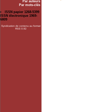
Par auteurs
Par mots-clés
ISSN papier 1268-5399
ISSN électronique 1969-
6809
Syndication de contenu au format
RSS 0.92