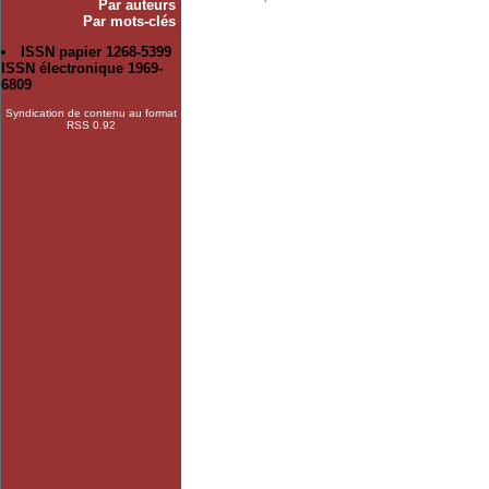
Par auteurs
Par mots-clés
ISSN papier 1268-5399
ISSN électronique 1969-
6809
Syndication de contenu au format
RSS 0.92