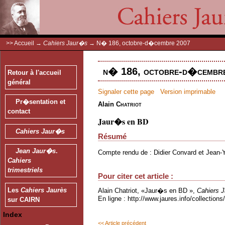
>>
Accueil
→
Cahiers Jaur�s
→
N� 186, octobre-d�cembre 2007
n� 186, octobre-d�cembre
Retour à l'accueil
général
Signaler cette page
Version imprimable
Pr�sentation et
Alain
Chatriot
contact
Jaur�s en BD
Cahiers Jaur�s
Résumé
Jean Jaur�s
.
Compte rendu de : Didier Convard et Jean-Y
Cahiers
trimestriels
Pour citer cet article :
Les
Cahiers Jaurès
Alain Chatriot, «Jaur�s en BD »,
Cahiers 
En ligne : http://www.jaures.info/collectio
sur CAIRN
Index
<< Article précédent