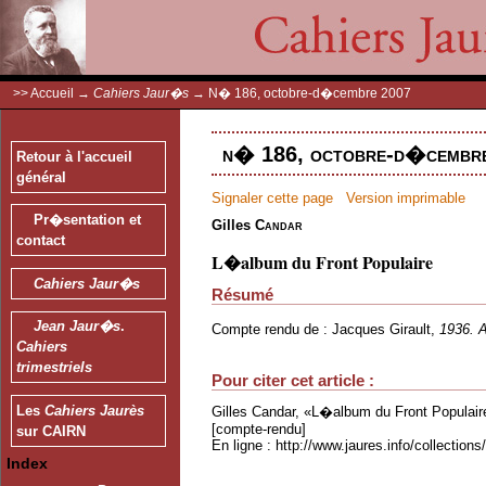
>>
Accueil
→
Cahiers Jaur�s
→
N� 186, octobre-d�cembre 2007
n� 186, octobre-d�cembre
Retour à l'accueil
général
Signaler cette page
Version imprimable
Pr�sentation et
Gilles
Candar
contact
L�album du Front Populaire
Cahiers Jaur�s
Résumé
Jean Jaur�s
.
Compte rendu de : Jacques Girault,
1936. A
Cahiers
trimestriels
Pour citer cet article :
Les
Cahiers Jaurès
Gilles Candar, «L�album du Front Populair
[compte-rendu]
sur CAIRN
En ligne : http://www.jaures.info/collectio
Index