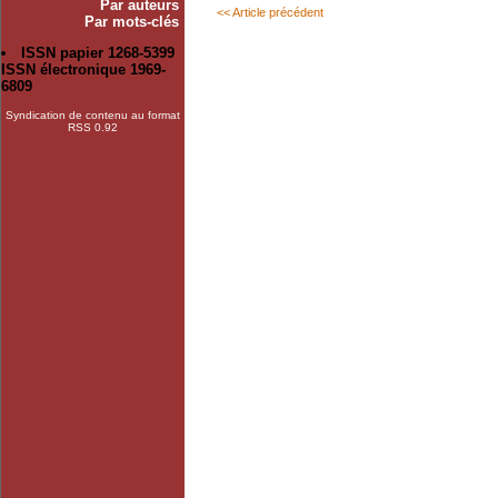
Par auteurs
<< Article précédent
Par mots-clés
ISSN papier 1268-5399
ISSN électronique 1969-
6809
Syndication de contenu au format
RSS 0.92