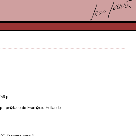
256 p.
2 p., pr�face de Fran�ois Hollande.