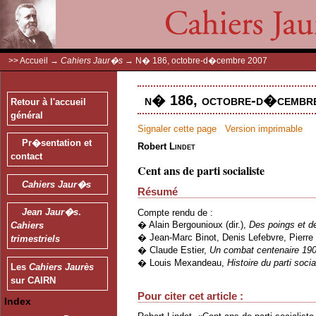
>>
Accueil
→
Cahiers Jaur�s
→
N� 186, octobre-d�cembre 2007
n� 186, octobre-d�cembre
Retour à l'accueil
général
Signaler cette page
Version imprimable
Pr�sentation et
Robert
Lindet
contact
Cent ans de parti socialiste
Cahiers Jaur�s
Résumé
Jean Jaur�s
.
Compte rendu de :
� Alain Bergounioux (dir.),
Des poings et d
Cahiers
� Jean-Marc Binot, Denis Lefebvre, Pierre
trimestriels
� Claude Estier,
Un combat centenaire 1905
� Louis Mexandeau,
Histoire du parti socia
Les
Cahiers Jaurès
sur CAIRN
Pour citer cet article :
Index