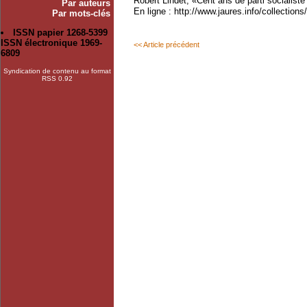
Robert Lindet, «Cent ans de parti socialiste
Par auteurs
En ligne : http://www.jaures.info/collectio
Par mots-clés
ISSN papier 1268-5399
ISSN électronique 1969-
<< Article précédent
6809
Syndication de contenu au format
RSS 0.92