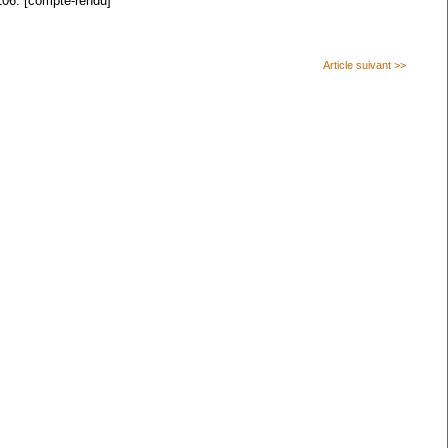
106. [compte-rendu]
Article suivant >>