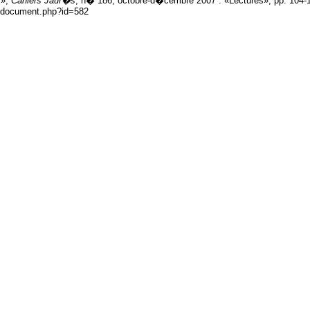
 »,
Cahiers Jaur�s
, n� 186, octobre-d�cembre 2007 : «Lectures», pp. 104-
ns/document.php?id=582