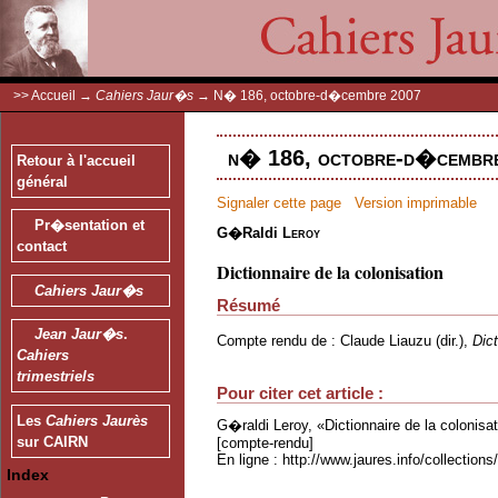
>>
Accueil
→
Cahiers Jaur�s
→
N� 186, octobre-d�cembre 2007
n� 186, octobre-d�cembre
Retour à l'accueil
général
Signaler cette page
Version imprimable
Pr�sentation et
G�raldi
Leroy
contact
Dictionnaire de la colonisation
Cahiers Jaur�s
Résumé
Jean Jaur�s
.
Compte rendu de : Claude Liauzu (dir.),
Dic
Cahiers
trimestriels
Pour citer cet article :
Les
Cahiers Jaurès
G�raldi Leroy, «Dictionnaire de la colonisa
sur CAIRN
[compte-rendu]
En ligne : http://www.jaures.info/collectio
Index