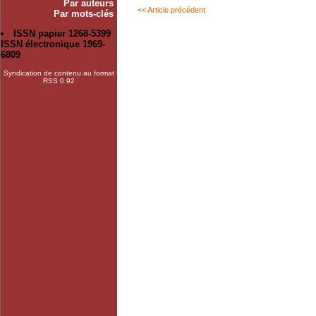
Par auteurs
<< Article précédent
Par mots-clés
ISSN papier 1268-5399
ISSN électronique 1969-
6809
Syndication de contenu au format
RSS 0.92