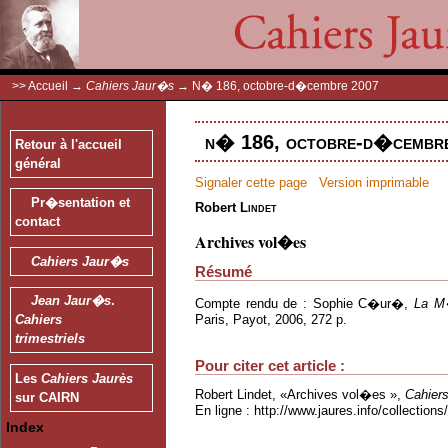
>>
Accueil
→
Cahiers Jaur�s
→
N� 186, octobre-d�cembre 2007
n� 186, octobre-d�cembre
Retour à l'accueil
général
Signaler cette page
Version imprimable
Pr�sentation et
Robert
Lindet
contact
Archives vol�es
Cahiers Jaur�s
Résumé
Jean Jaur�s
.
Compte rendu de : Sophie C�ur�,
La M�
Paris, Payot, 2006, 272 p.
Cahiers
trimestriels
Pour citer cet article :
Les
Cahiers Jaurès
Robert Lindet, «Archives vol�es »,
Cahier
sur CAIRN
En ligne : http://www.jaures.info/collectio
Index