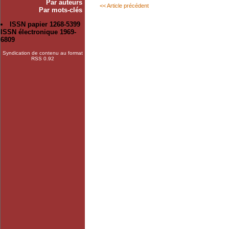
Par auteurs
<< Article précédent
Par mots-clés
ISSN papier 1268-5399
ISSN électronique 1969-
6809
Syndication de contenu au format
RSS 0.92