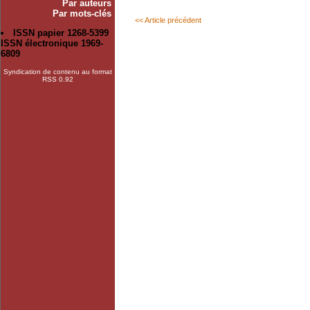
Par auteurs
Par mots-clés
<< Article précédent
ISSN papier 1268-5399
ISSN électronique 1969-
6809
Syndication de contenu au format
RSS 0.92