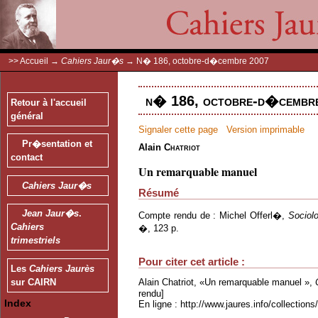
>>
Accueil
→
Cahiers Jaur�s
→
N� 186, octobre-d�cembre 2007
n� 186, octobre-d�cembre
Retour à l'accueil
général
Signaler cette page
Version imprimable
Pr�sentation et
Alain
Chatriot
contact
Un remarquable manuel
Cahiers Jaur�s
Résumé
Jean Jaur�s
.
Compte rendu de : Michel Offerl�,
Sociolo
Cahiers
�, 123 p.
trimestriels
Pour citer cet article :
Les
Cahiers Jaurès
Alain Chatriot, «Un remarquable manuel »,
sur CAIRN
rendu]
Index
En ligne : http://www.jaures.info/collectio