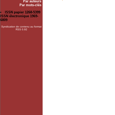
Par auteurs
Par mots-clés
ISSN papier 1268-5399
ISSN électronique 1969-
6809
Syndication de contenu au format
RSS 0.92