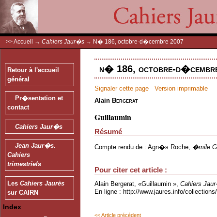
>>
Accueil
→
Cahiers Jaur�s
→
N� 186, octobre-d�cembre 2007
n� 186, octobre-d�cembre
Retour à l'accueil
général
Signaler cette page
Version imprimable
Pr�sentation et
Alain
Bergerat
contact
Guillaumin
Cahiers Jaur�s
Résumé
Jean Jaur�s
.
Compte rendu de : Agn�s Roche,
�mile Gu
Cahiers
trimestriels
Pour citer cet article :
Les
Cahiers Jaurès
Alain Bergerat, «Guillaumin »,
Cahiers Jau
En ligne : http://www.jaures.info/collectio
sur CAIRN
Index
<< Article précédent