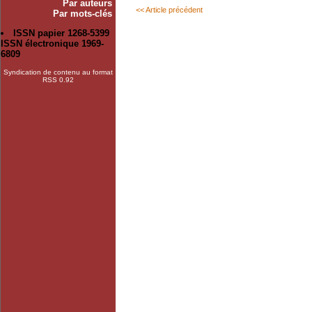
Par auteurs
<< Article précédent
Par mots-clés
ISSN papier 1268-5399
ISSN électronique 1969-
6809
Syndication de contenu au format
RSS 0.92