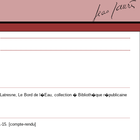
, Latresne, Le Bord de l�Eau, collection � Biblioth�que r�publicaine
-15. [compte-rendu]