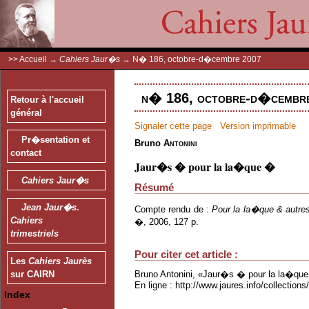
>>
Accueil
→
Cahiers Jaur�s
→
N� 186, octobre-d�cembre 2007
n� 186, octobre-d�cembre
Retour à l'accueil
général
Signaler cette page
Version imprimable
Pr�sentation et
Bruno
Antonini
contact
Jaur�s � pour la la�que �
Cahiers Jaur�s
Résumé
Jean Jaur�s
.
Compte rendu de :
Pour la la�que & autres
Cahiers
�, 2006, 127 p.
trimestriels
Pour citer cet article :
Les
Cahiers Jaurès
Bruno Antonini, «Jaur�s � pour la la�qu
sur CAIRN
En ligne : http://www.jaures.info/collectio
Index