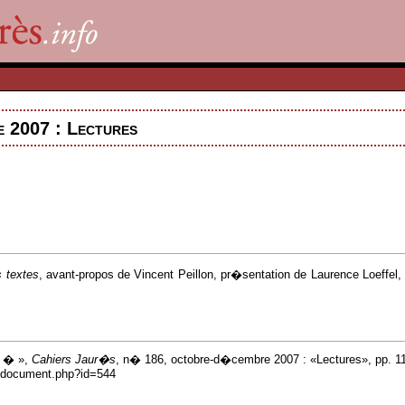
 2007 : Lectures
 textes
, avant-propos de Vincent Peillon, pr�sentation de Laurence Loeffel
e � »,
Cahiers Jaur�s
, n� 186, octobre-d�cembre 2007 : «Lectures», pp. 11
ns/document.php?id=544