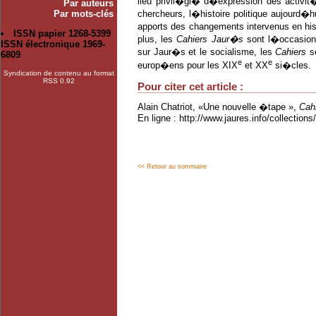
lieu privil�gi� d�expression des activit
Par auteurs
Par mots-clés
chercheurs, l�histoire politique aujourd�h
apports des changements intervenus en histo
ISSN papier 1268-5399
plus, les
Cahiers Jaur�s
sont l�occasion 
ISSN électronique 1969-
sur Jaur�s et le socialisme, les
Cahiers
se
6809
e
e
europ�ens pour les XIX
et XX
si�cles.
Syndication de contenu au format
RSS 0.92
Pour citer cet article :
Alain Chatriot, «Une nouvelle �tape »,
Cah
En ligne : http://www.jaures.info/collectio
<< Retour au sommaire