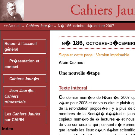
>>
Accueil
→
Cahiers Jaur�s
→
N� 186, octobre-d�cembre 2007
n� 186, octobre-d�cembre
Retour à l'accueil
général
Signaler cette page
Version imprimable
Pr�sentation et
Alain
Chatriot
contact
Une nouvelle �tape
Cahiers Jaur�s
Texte intégral
Jean Jaur�s
.
Cahiers
C
e dernier num�ro de l�ann�e 2007 qui
trimestriels
v�ux pour 2008 et de vous dire le plaisir q
de la refondation propos�e il y a plus de
membres de la Soci�t� d��tudes jaur�sie
Les
Cahiers Jaurès
copieux num�ro de � lectures � et nous 
sur CAIRN
de vue sur ceux-ci qui puissent s�exprimer
Index
que jamais les lieux d�un d�bat scientifiq