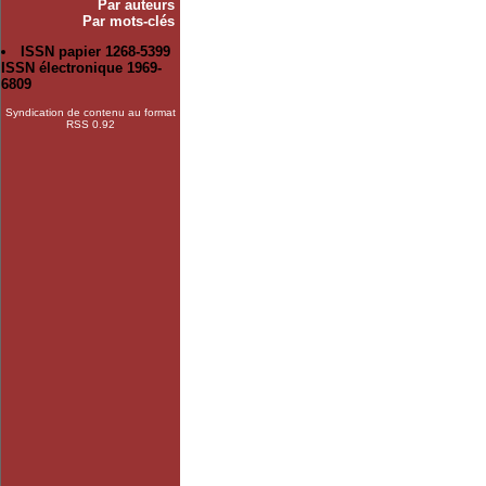
Par auteurs
Par mots-clés
ISSN papier 1268-5399
ISSN électronique 1969-
6809
Syndication de contenu au format
RSS 0.92