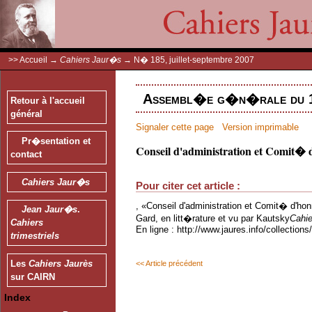
>>
Accueil
→
Cahiers Jaur�s
→
N� 185, juillet-septembre 2007
Assembl�e g�n�rale du 1
Retour à l'accueil
général
Signaler cette page
Version imprimable
Pr�sentation et
Conseil d'administration et Comit�
contact
Cahiers Jaur�s
Pour citer cet article :
, «Conseil d'administration et Comit� d'ho
Jean Jaur�s
.
Gard, en litt�rature et vu par Kautsky
Cahi
Cahiers
En ligne : http://www.jaures.info/collectio
trimestriels
Les
Cahiers Jaurès
<< Article précédent
sur CAIRN
Index