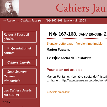
>>
Accueil
→
Cahiers Jaur�s
→
N� 167-168, janvier-juin 2003
N� 167-168, janvier-juin 2
Retour à l'accueil
général
Signaler cette page
Version imprimable
Pr�sentation et
Marion
Fontaine
contact
Le r�le social de l'historien
Cahiers Jaur�s
Pour citer cet article :
Jean Jaur�s
.
Cahiers
Marion Fontaine, «Le r�le social de l'histor
En ligne : http://www.jaures.info/collectio
trimestriels
Les
Cahiers Jaurès
<< Article précédent
sur CAIRN
Index