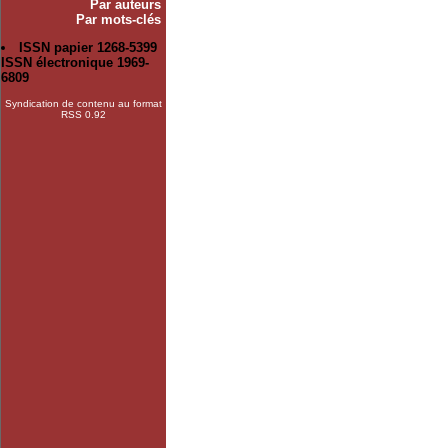
Par auteurs
Par mots-clés
ISSN papier 1268-5399
ISSN électronique 1969-
6809
Syndication de contenu au format
RSS 0.92