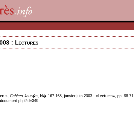
003 : Lectures
ien »,
Cahiers Jaur�s
, N� 167-168, janvier-juin 2003 : «Lectures», pp. 68-71
ns/document.php?id=349