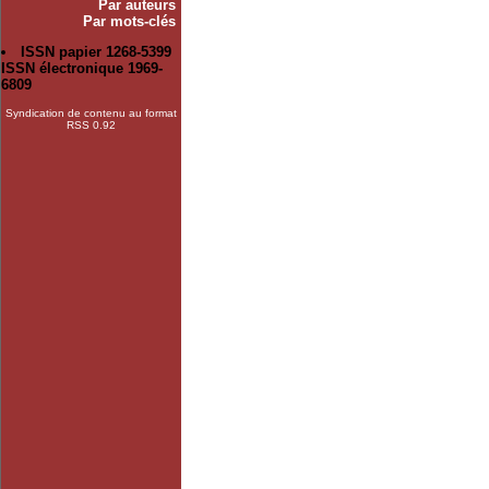
Par auteurs
Par mots-clés
ISSN papier 1268-5399
ISSN électronique 1969-
6809
Syndication de contenu au format
RSS 0.92