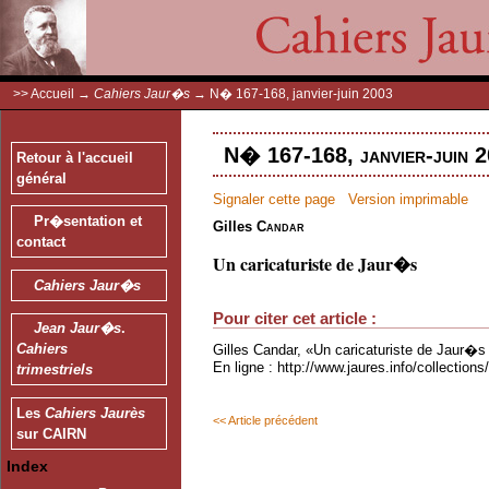
>>
Accueil
→
Cahiers Jaur�s
→
N� 167-168, janvier-juin 2003
N� 167-168, janvier-juin 2
Retour à l'accueil
général
Signaler cette page
Version imprimable
Pr�sentation et
Gilles
Candar
contact
Un caricaturiste de Jaur�s
Cahiers Jaur�s
Pour citer cet article :
Jean Jaur�s
.
Cahiers
Gilles Candar, «Un caricaturiste de Jaur�s
En ligne : http://www.jaures.info/collectio
trimestriels
Les
Cahiers Jaurès
<< Article précédent
sur CAIRN
Index