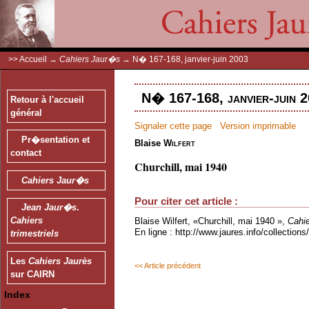
>>
Accueil
→
Cahiers Jaur�s
→
N� 167-168, janvier-juin 2003
N� 167-168, janvier-juin 2
Retour à l'accueil
général
Signaler cette page
Version imprimable
Pr�sentation et
Blaise
Wilfert
contact
Churchill, mai 1940
Cahiers Jaur�s
Pour citer cet article :
Jean Jaur�s
.
Cahiers
Blaise Wilfert, «Churchill, mai 1940 »,
Cahi
En ligne : http://www.jaures.info/collectio
trimestriels
Les
Cahiers Jaurès
<< Article précédent
sur CAIRN
Index