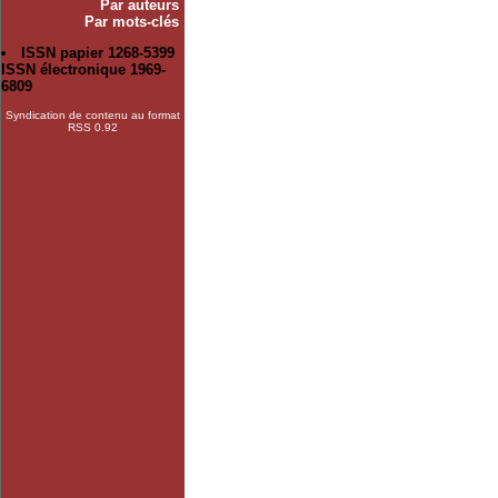
Par auteurs
Par mots-clés
ISSN papier 1268-5399
ISSN électronique 1969-
6809
Syndication de contenu au format
RSS 0.92