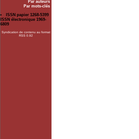
Par auteurs
Par mots-clés
ISSN papier 1268-5399
ISSN électronique 1969-
6809
Syndication de contenu au format
RSS 0.92