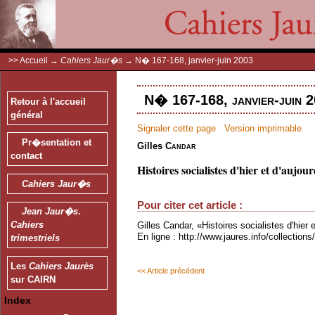
>>
Accueil
→
Cahiers Jaur�s
→
N� 167-168, janvier-juin 2003
N� 167-168, janvier-juin 2
Retour à l'accueil
général
Signaler cette page
Version imprimable
Pr�sentation et
Gilles
Candar
contact
Histoires socialistes d'hier et d'aujou
Cahiers Jaur�s
Pour citer cet article :
Jean Jaur�s
.
Cahiers
Gilles Candar, «Histoires socialistes d'hier e
En ligne : http://www.jaures.info/collectio
trimestriels
Les
Cahiers Jaurès
<< Article précédent
sur CAIRN
Index