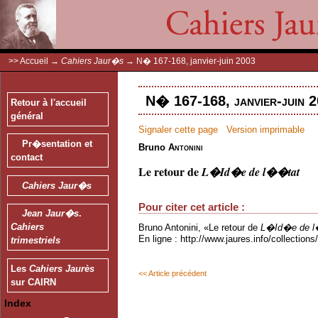
>>
Accueil
→
Cahiers Jaur�s
→
N� 167-168, janvier-juin 2003
N� 167-168, janvier-juin 2
Retour à l'accueil
général
Signaler cette page
Version imprimable
Pr�sentation et
Bruno
Antonini
contact
Le retour de
L�Id�e de l��tat
Cahiers Jaur�s
Pour citer cet article :
Jean Jaur�s
.
Cahiers
Bruno Antonini, «Le retour de
L�Id�e de l
En ligne : http://www.jaures.info/collectio
trimestriels
Les
Cahiers Jaurès
<< Article précédent
sur CAIRN
Index