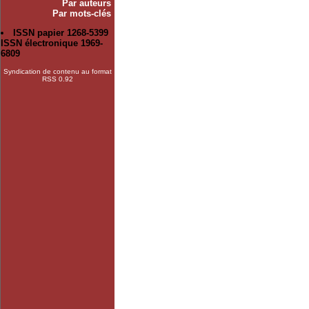
Par auteurs
Par mots-clés
ISSN papier 1268-5399
ISSN électronique 1969-
6809
Syndication de contenu au format
RSS 0.92