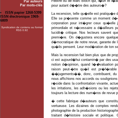
Febvre ou de Marc Bloch qui, l�un et l�aut
Par auteurs
Par mots-clés
pour autant d��tre des auteurs�?
ISSN papier 1268-5399
La recension, telle qu�elle est pratiqu�e
ISSN électronique 1969-
Elle se pr�sente comme un moment d��val
6809
corporation pour int�grer ceux qu�elle 
Syndication de contenu au format
primordiale et n�cessaire a d�ailleurs 
RSS 0.92
lucidit� critique. Nos lecteurs savent q
premi�re. On d�gustera encore quelque
d�mocratique de notre revue, garante d
qu�ils pensent. Leur mod�ration de ton se 
Mais la recension fait bien plus que de pr
ci est aujourd�hui contamin� par des usag
notion d�opinion, quand l�
�valuation
pa
raison peut-�tre qu�il est pr�f�rabl
��jugements��, donc, contribuent, du
nous affichions nos accords ou soulignion
r�side dans la confrontation vivante, actu
les irritations, les adh�sions ou les rej
toujours la lecture des num�ros de revue p
� cette fabrique d�auteurs que constitu
vertueuse. Les dizaines de comptes rendu
photographie de la production historiogra
traitant d�histoire sociale et politiqu