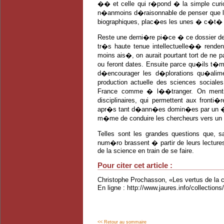
�� et celle qui r�pond � la simple curio
n�anmoins d�raisonnable de penser que l
biographiques, plac�es les unes � c�t� 
Reste une derni�re pi�ce � ce dossier de 
tr�s haute tenue intellectuelle�� rend
moins ais�, on aurait pourtant tort de ne p
ou feront dates. Ensuite parce qu�ils t�
d�encourager les d�plorations qu�alim
production actuelle des sciences sociales
France comme � l��tranger. On mention
disciplinaires, qui permettent aux front
apr�s tant d�ann�es domin�es par un �
m�me de conduire les chercheurs vers un re
Telles sont les grandes questions que, s
num�ro brassent � partir de leurs lectures
de la science en train de se faire.
Pour citer cet article :
Christophe Prochasson, «Les vertus de la 
En ligne : http://www.jaures.info/collectio
<< Retour au sommaire