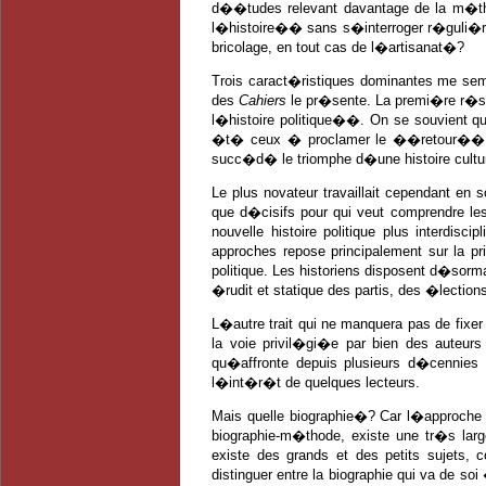
d��tudes relevant davantage de la m�th
l�histoire�� sans s�interroger r�guli�reme
bricolage, en tout cas de l�artisanat�?
Trois caract�ristiques dominantes me se
des
Cahiers
le pr�sente. La premi�re r�s
l�histoire politique��. On se souvient 
�t� ceux � proclamer le ��retour�� vo
succ�d� le triomphe d�une histoire cultur
Le plus novateur travaillait cependant en
que d�cisifs pour qui veut comprendre les
nouvelle histoire politique plus interdisc
approches repose principalement sur la pr
politique. Les historiens disposent d�sorm
�rudit et statique des partis, des �lection
L�autre trait qui ne manquera pas de fixer
la voie privil�gi�e par bien des auteu
qu�affronte depuis plusieurs d�cennies l
l�int�r�t de quelques lecteurs.
Mais quelle biographie�? Car l�approche b
biographie-m�thode, existe une tr�s lar
existe des grands et des petits sujets, c
distinguer entre la biographie qui va de s