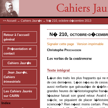
>>
Accueil
→
Cahiers Jaur�s
→
N� 210, octobre-d�cembre 2013
N� 210, octobre-d�cembre
Retour à l'accueil
général
Signaler cette page
Version imprimable
Pr�sentation et
Christophe
Prochasson
contact
Les vertus de la controverse
Cahiers Jaur�s
Texte intégral
Jean Jaur�s
.
Cahiers
L
�un des traits les plus frappants qui ne 
trimestriels
de ces derni�res. L�on n�a eu de cesse, 
aussi ronflante que galvaud�e de ��fin 
grandes heures de l�historiographie fran�
Les
Cahiers Jaurès
l�auteur faisait son grand retour. Avait-i
sur CAIRN
si�cle, se piquaient de placer l�histoir
Index
science�? Rien n�est moins certain. Peut-