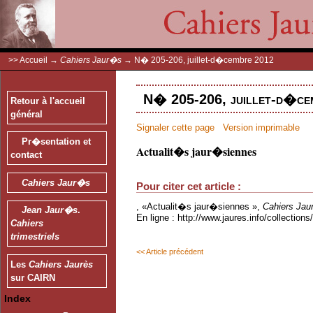
>>
Accueil
→
Cahiers Jaur�s
→
N� 205-206, juillet-d�cembre 2012
N� 205-206, juillet-d�cem
Retour à l'accueil
général
Signaler cette page
Version imprimable
Pr�sentation et
Actualit�s jaur�siennes
contact
Cahiers Jaur�s
Pour citer cet article :
, «Actualit�s jaur�siennes »,
Cahiers Ja
Jean Jaur�s
.
En ligne : http://www.jaures.info/collectio
Cahiers
trimestriels
<< Article précédent
Les
Cahiers Jaurès
sur CAIRN
Index