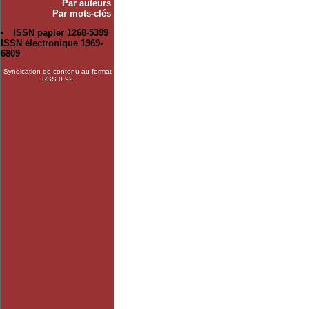
Par auteurs
Par mots-clés
ISSN papier 1268-5399
ISSN électronique 1969-
6809
Syndication de contenu au format
RSS 0.92