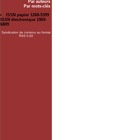
Par auteurs
Par mots-clés
ISSN papier 1268-5399
ISSN électronique 1969-
6809
Syndication de contenu au format
RSS 0.92