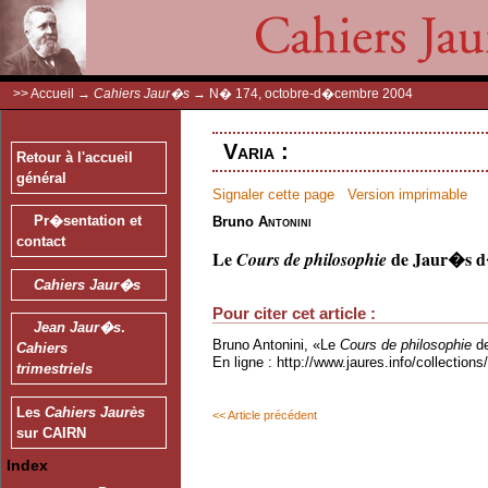
>>
Accueil
→
Cahiers Jaur�s
→
N� 174, octobre-d�cembre 2004
Varia :
Retour à l'accueil
général
Signaler cette page
Version imprimable
Pr�sentation et
Bruno
Antonini
contact
Le
de Jaur�s d�
Cours de philosophie
Cahiers Jaur�s
Pour citer cet article :
Jean Jaur�s
.
Bruno Antonini, «Le
Cours de philosophie
de
Cahiers
En ligne : http://www.jaures.info/collectio
trimestriels
Les
Cahiers Jaurès
<< Article précédent
sur CAIRN
Index