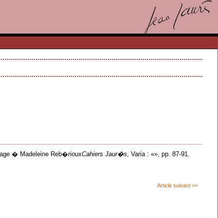
mage � Madeleine Reb�rioux
Cahiers Jaur�s
, Varia : «», pp. 87-91.
Article suivant >>