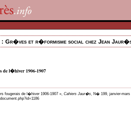
 : Gr�ves et r�formisme social chez Jean Jaur�
s de l�hiver 1906-1907
rs fougerais de l�hiver 1906-1907 »,
Cahiers Jaur�s
, N� 199, janvier-mars
ns/document.php?id=1186