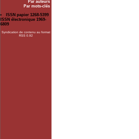
Par auteurs
Par mots-clés
ISSN papier 1268-5399
ISSN électronique 1969-
6809
Syndication de contenu au format
RSS 0.92