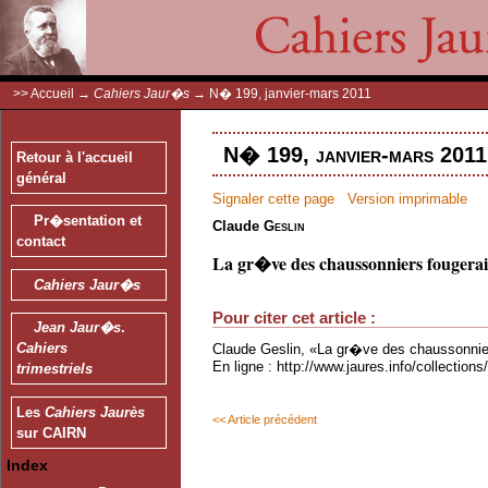
>>
Accueil
→
Cahiers Jaur�s
→
N� 199, janvier-mars 2011
N� 199, janvier-mars 2011
Retour à l'accueil
général
Signaler cette page
Version imprimable
Pr�sentation et
Claude
Geslin
contact
La gr�ve des chaussonniers fougerai
Cahiers Jaur�s
Pour citer cet article :
Jean Jaur�s
.
Cahiers
Claude Geslin, «La gr�ve des chaussonnie
En ligne : http://www.jaures.info/collectio
trimestriels
Les
Cahiers Jaurès
<< Article précédent
sur CAIRN
Index