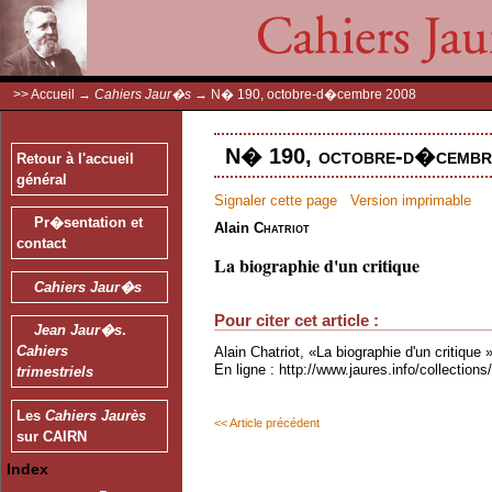
>>
Accueil
→
Cahiers Jaur�s
→
N� 190, octobre-d�cembre 2008
N� 190, octobre-d�cembre
Retour à l'accueil
général
Signaler cette page
Version imprimable
Pr�sentation et
Alain
Chatriot
contact
La biographie d'un critique
Cahiers Jaur�s
Pour citer cet article :
Jean Jaur�s
.
Cahiers
Alain Chatriot, «La biographie d'un critique 
En ligne : http://www.jaures.info/collectio
trimestriels
Les
Cahiers Jaurès
<< Article précédent
sur CAIRN
Index