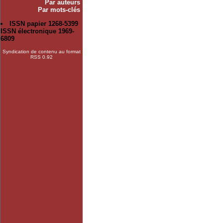
Par auteurs
Par mots-clés
ISSN papier 1268-5399
ISSN électronique 1969-
6809
Syndication de contenu au format
RSS 0.92