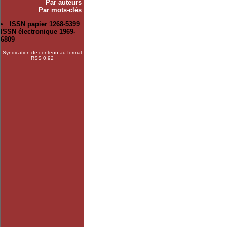
Par auteurs
Par mots-clés
ISSN papier 1268-5399
ISSN électronique 1969-
6809
Syndication de contenu au format
RSS 0.92