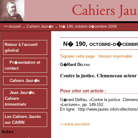
>>
Accueil
→
Cahiers Jaur�s
→
N� 190, octobre-d�cembre 2008
N� 190, octobre-d�cembre
Retour à l'accueil
général
Signaler cette page
Version imprimable
Pr�sentation et
G�rard
Delfau
contact
Contre la justice. Clemenceau acteur 
Cahiers Jaur�s
Pour citer cet article :
Jean Jaur�s
.
Cahiers
G�rard Delfau, «Contre la justice. Clemence
trimestriels
«Lectures», pp. 149-152.
En ligne : http://www.jaures.info/collectio
Les
Cahiers Jaurès
sur CAIRN
<< Article précédent
Index