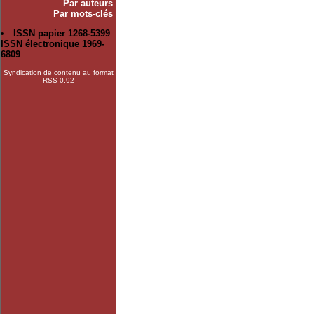
Par auteurs
Par mots-clés
ISSN papier 1268-5399
ISSN électronique 1969-
6809
Syndication de contenu au format
RSS 0.92