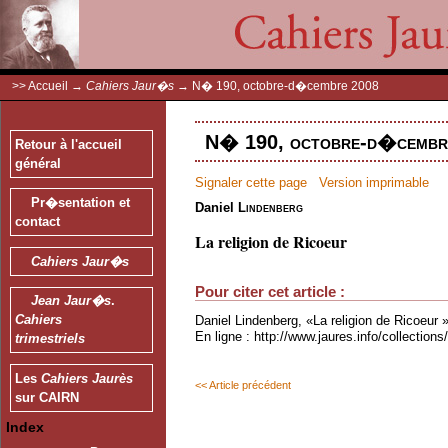
>>
Accueil
→
Cahiers Jaur�s
→
N� 190, octobre-d�cembre 2008
N� 190, octobre-d�cembre
Retour à l'accueil
général
Signaler cette page
Version imprimable
Pr�sentation et
Daniel
Lindenberg
contact
La religion de Ricoeur
Cahiers Jaur�s
Pour citer cet article :
Jean Jaur�s
.
Cahiers
Daniel Lindenberg, «La religion de Ricoeur 
En ligne : http://www.jaures.info/collectio
trimestriels
Les
Cahiers Jaurès
<< Article précédent
sur CAIRN
Index