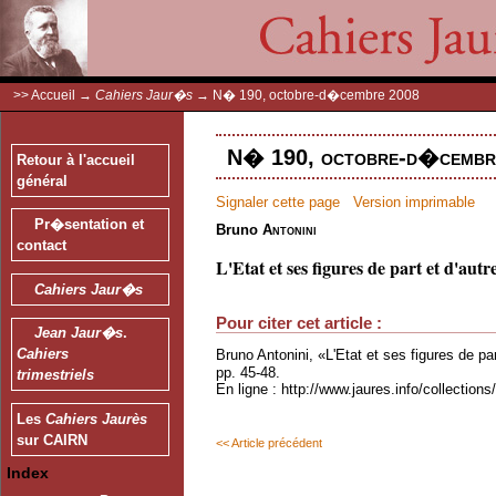
>>
Accueil
→
Cahiers Jaur�s
→
N� 190, octobre-d�cembre 2008
N� 190, octobre-d�cembre
Retour à l'accueil
général
Signaler cette page
Version imprimable
Pr�sentation et
Bruno
Antonini
contact
L'Etat et ses figures de part et d'aut
Cahiers Jaur�s
Pour citer cet article :
Jean Jaur�s
.
Cahiers
Bruno Antonini, «L'Etat et ses figures de pa
pp. 45-48.
trimestriels
En ligne : http://www.jaures.info/collectio
Les
Cahiers Jaurès
sur CAIRN
<< Article précédent
Index