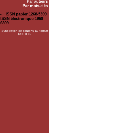
Par auteurs
Par mots-clés
ISSN papier 1268-5399
ISSN électronique 1969-
6809
Syndication de contenu au format
RSS 0.92