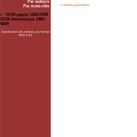
Par auteurs
<< Article précédent
Par mots-clés
ISSN papier 1268-5399
ISSN électronique 1969-
6809
Syndication de contenu au format
RSS 0.92