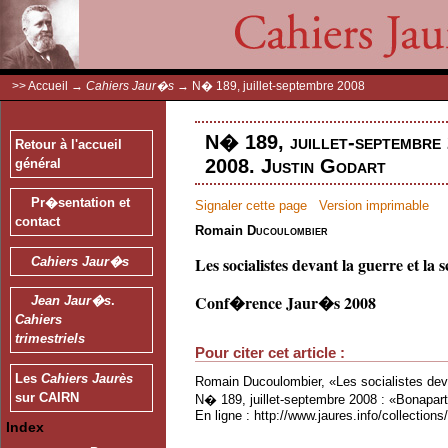
>>
Accueil
→
Cahiers Jaur�s
→
N� 189, juillet-septembre 2008
N� 189, juillet-septembre
Retour à l'accueil
2008. Justin Godart
général
Pr�sentation et
Signaler cette page
Version imprimable
contact
Romain
Ducoulombier
Les socialistes devant la guerre et la 
Cahiers Jaur�s
Conf�rence Jaur�s 2008
Jean Jaur�s
.
Cahiers
trimestriels
Pour citer cet article :
Les
Cahiers Jaurès
Romain Ducoulombier, «Les socialistes dev
sur CAIRN
N� 189, juillet-septembre 2008 : «Bonapar
En ligne : http://www.jaures.info/collectio
Index